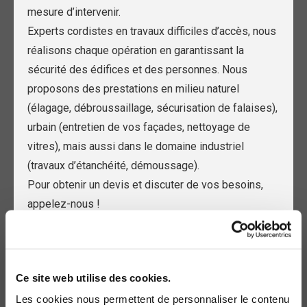
mesure d’intervenir.
Experts cordistes en travaux difficiles d’accès, nous
réalisons chaque opération en garantissant la
sécurité des édifices et des personnes. Nous
proposons des prestations en milieu naturel
(élagage, débroussaillage, sécurisation de falaises),
urbain (entretien de vos façades, nettoyage de
vitres), mais aussi dans le domaine industriel
(travaux d’étanchéité, démoussage).
Pour obtenir un devis et discuter de vos besoins,
appelez-nous !
07 61 06 37 57

contact@cordaccess.com

24, rue de Paris,

Ce site web utilise des cookies.
69210 L'Arbresle
Les cookies nous permettent de personnaliser le contenu