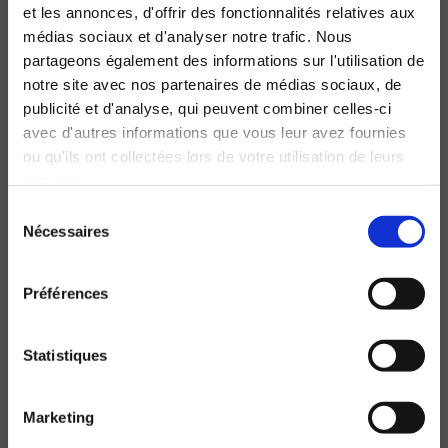
et les annonces, d'offrir des fonctionnalités relatives aux
médias sociaux et d'analyser notre trafic. Nous
Nom et Prénom*
partageons également des informations sur l'utilisation de
notre site avec nos partenaires de médias sociaux, de
publicité et d'analyse, qui peuvent combiner celles-ci
avec d'autres informations que vous leur avez fournies
Email*
ou qu'ils ont collectées lors de votre utilisation de leurs
services.
Sélection
Nécessaires
Message
du
consentement
Préférences
Statistiques
En soumettant ce formulaire, vous acceptez
que les données obtenues vous concernant
Marketing
puissent être collectées et utilisées aux fins
indiquées ici *